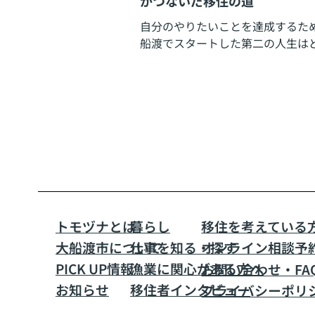
がつないだ移住の道
自分のやりたいことを達成するた
船渡でスタートした第二の人生は
うなものだったのか。
トモヅナとは
暮らし​
移住を考えている
大船渡市について
仕事を知る・探す
​オンライン相談予
PICK UP情報
漁業に関心がある方へ
お問い合わせ・FA
お知らせ
移住者インタビュー
プライバシーポリ