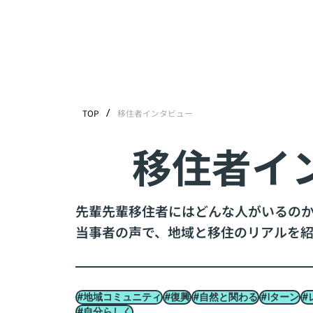
/
TOP
移住者インタビュー
移住者イ
先輩先輩移住者にはどんな人がいるの
当事者の声で、地域と移住のリアルを紹
#地域コミュニティ
#復興
#自然と関わる
#Iターン
#
#自分らしく