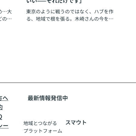
いい——それだけです」
め…大
東京のように戦うのではなく、ハブを作
どのよ
る、地域で根を張る。木崎さんの今を聞
きました。
方へ
​最新情報発信中
約
Q
スマウト
地域とつながる
シー
​プラットフォーム