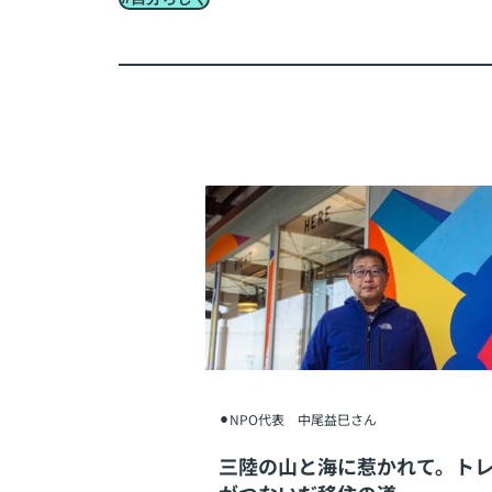
⚫︎NPO代表 中尾益巳さん
三陸の山と海に惹かれて。ト