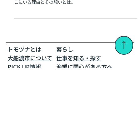
2週間のつもりが、14年。大船渡市が自分の居場
所になった
この街を離れる機会はあった中村さんが、それでもこうしてこ
こにいる理由とその想いとは。
トモヅナとは
暮らし​
大船渡市について
仕事を知る・探す
PICK UP情報
漁業に関心がある方へ
お知らせ
移住者インタビュー
移住を考えている方へ
お問い合わせ・FAQ
​オンライン相談予約
プライバシーポリシー