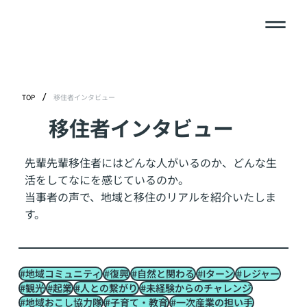
/
TOP
移住者インタビュー
移住者インタビュー
先輩先輩移住者にはどんな人がいるのか、どんな生
活をしてなにを感じているのか。
当事者の声で、地域と移住のリアルを紹介いたしま
す。
#地域コミュニティ
#復興
#自然と関わる
#Iターン
#レジャー
#観光
#起業
#人との繋がり
#未経験からのチャレンジ
#地域おこし協力隊
#子育て・教育
#一次産業の担い手