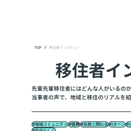
/
TOP
移住者インタビュー
移住者イ
先輩先輩移住者にはどんな人がいるの
当事者の声で、地域と移住のリアルを紹
#地域コミュニティ
#復興
#自然と関わる
#Iターン
#
#自分らしく