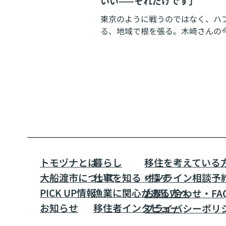
いい——それだけです」
東京のように戦うのではなく、ハ
る、地域で根を張る。木崎さんの
きました。
トモヅナとは
暮らし​
移住を考えている
大船渡市について
仕事を知る・探す
​オンライン相談予
PICK UP情報
漁業に関心がある方へ
お問い合わせ・FA
お知らせ
移住者インタビュー
プライバシーポリ