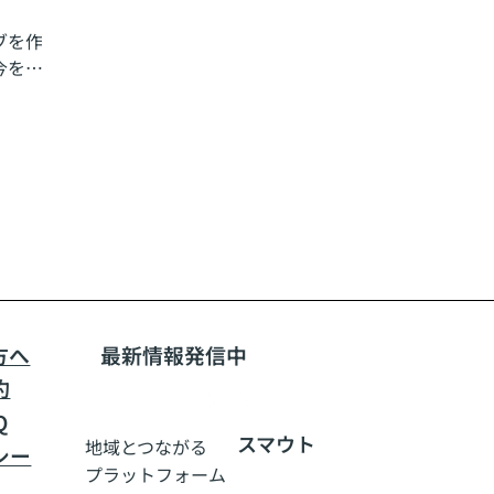
ブを作
今を聞
方へ
​最新情報発信中
約
Q
スマウト
地域とつながる
シー
​プラットフォーム