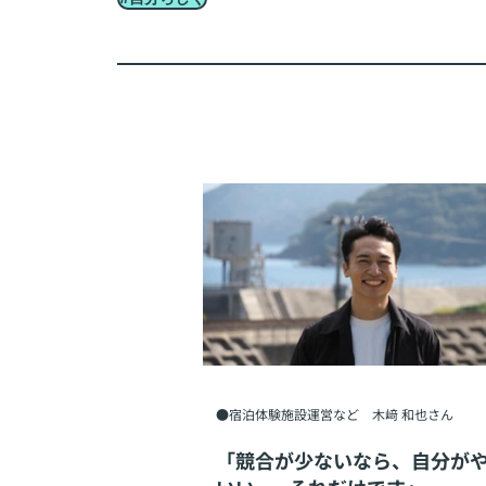
●宿泊体験施設運営など 木﨑 和也さん
「競合が少ないなら、自分が