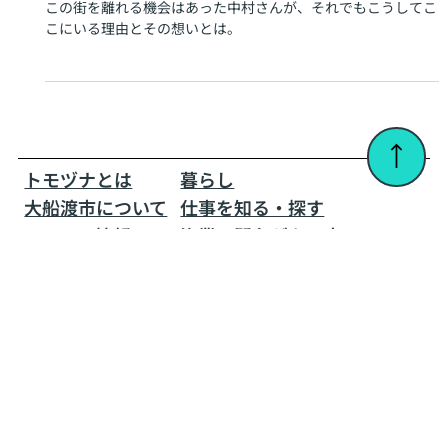
⚫︎旅行会社勤務 中村純代さん
2週間のつもりが、14年。大船渡市が自分の居場
所になった
この街を離れる機会はあった中村さんが、それでもこうしてこ
こにいる理由とその想いとは。
トモヅナとは
暮らし​
大船渡市について
仕事を知る・探す
PICK UP情報
漁業に関心がある方へ
お知らせ
移住者インタビュー
移住を考えている方へ
お問い合わせ・FAQ