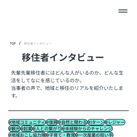
/
TOP
移住者インタビュー
移住者インタビュー
先輩先輩移住者にはどんな人がいるのか、どんな生
活をしてなにを感じているのか。
当事者の声で、地域と移住のリアルを紹介いたしま
す。
#地域コミュニティ
#復興
#自然と関わる
#Iターン
#レジャー
#観光
#起業
#人との繋がり
#未経験からのチャレンジ
#地域おこし協力隊
#子育て・教育
#一次産業の担い手